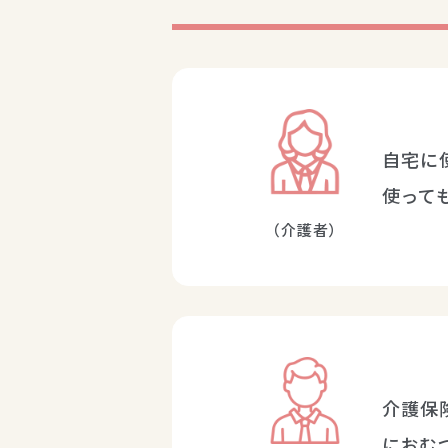
自宅に
使って
（介護者）
介護保
におむ