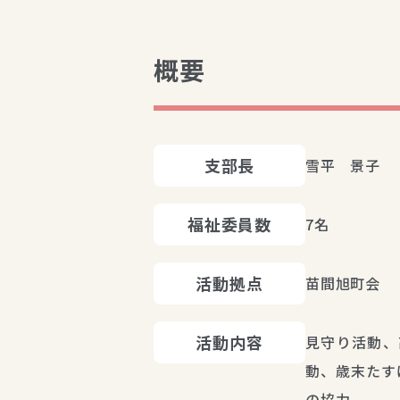
概要
支部長
雪平　景子
福祉委員数
7名
活動拠点
苗間旭町会
活動内容
見守り活動、
動、歳末たす
の協力