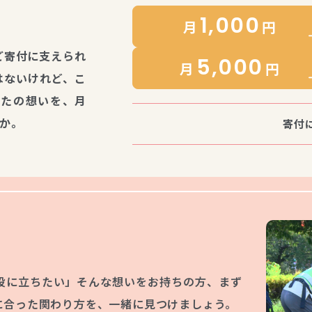
1,000
月
円
ご寄付に支えられ
5,000
月
円
はないけれど、こ
なたの想いを、月
んか。
寄付
役に立ちたい」そんな想いをお持ちの方、まず
に合った関わり方を、一緒に見つけましょう。